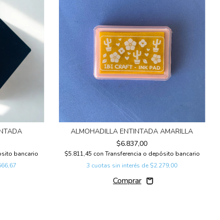
ENTADA
ALMOHADILLA ENTINTADA AMARILLA
$6.837,00
ósito bancario
$5.811,45
con
Transferencia o depósito bancario
666,67
3
cuotas sin interés de
$2.279,00