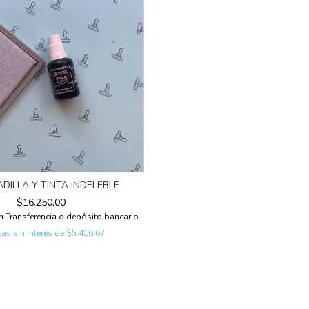
DILLA Y TINTA INDELEBLE
$16.250,00
n
Transferencia o depósito bancario
as sin interés de
$5.416,67