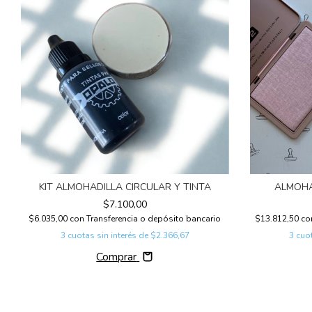
KIT ALMOHADILLA CIRCULAR Y TINTA
ALMOHA
$7.100,00
$6.035,00
con
Transferencia o depósito bancario
$13.812,50
co
3
cuotas sin interés de
$2.366,67
3
cuot
Comprar