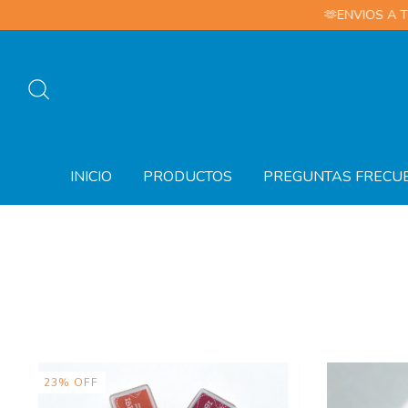
🫶ENVIOS A TODO EL PAIS -
INICIO
PRODUCTOS
PREGUNTAS FRECU
23
%
OFF