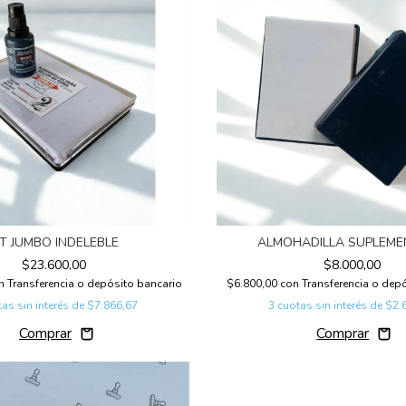
IT JUMBO INDELEBLE
ALMOHADILLA SUPLEM
$23.600,00
$8.000,00
n
Transferencia o depósito bancario
$6.800,00
con
Transferencia o dep
as sin interés de
$7.866,67
3
cuotas sin interés de
$2.