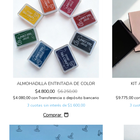
ALMOHADILLA ENTINTADA DE COLOR
KIT
$4.800,00
$6.250,00
$4.080,00
con
Transferencia o depósito bancario
$9.775,00
co
3
cuotas sin interés de
$1.600,00
3
cuot
Comprar