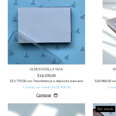
ALMOHADILLA MAX
K
$16.200,00
$13.770,00
con
Transferencia o depósito bancario
$20.060,00
co
3
cuotas sin interés de
$5.400,00
3
cuot
Sin stock