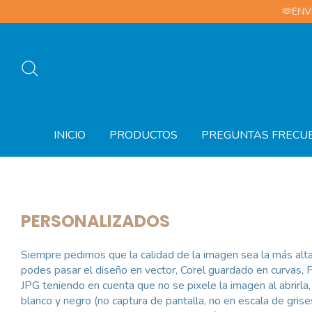
🫶ENVIOS A
INICIO
PRODUCTOS
PREGUNTAS FRECU
PERSONALIZADOS
Siempre pedimos que la calidad de la imagen sea la más alta 
podes pasar el diseño en vector, Corel guardado en curvas, PD
JPG teniendo en cuenta que no se pixele la imagen al abrirl
blanco y negro (no captura de pantalla, no en escala de grise