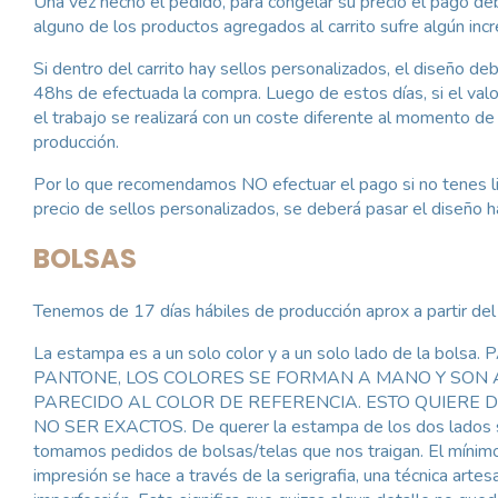
Una vez hecho el pedido, para congelar su precio el pago deb
alguno de los productos agregados al carrito sufre algún in
Si dentro del carrito hay sellos personalizados, el diseño d
48hs de efectuada la compra. Luego de estos días, si el val
el trabajo se realizará con un coste diferente al momento d
producción.
Por lo que recomendamos NO efectuar el pago si no tenes lis
precio de sellos personalizados, se deberá pasar el diseño 
BOLSAS
Tenemos de 17 días hábiles de producción aprox a partir del
La estampa es a un solo color y a un solo lado de la
PANTONE, LOS COLORES SE FORMAN A MANO Y SON 
PARECIDO AL COLOR DE REFERENCIA. ESTO QUIERE 
NO SER EXACTOS. De querer la estampa de los dos lados se co
tomamos pedidos de bolsas/telas que nos traigan. El mínim
impresión se hace a través de la serigrafia, una técnica art