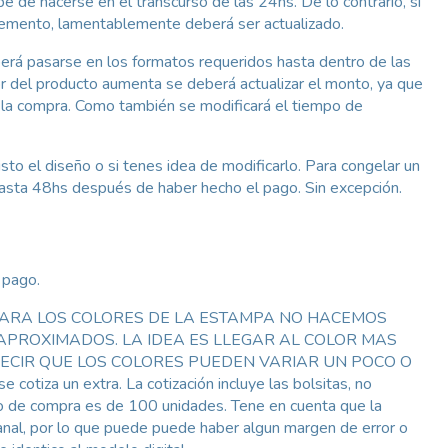
e de hacerse en el transcurso de las 24hs. De lo contrario, si
cremento, lamentablemente deberá ser actualizado.
eberá pasarse en los formatos requeridos hasta dentro de las
or del producto aumenta se deberá actualizar el monto, ya que
e la compra. Como también se modificará el tiempo de
to el diseño o si tenes idea de modificarlo. Para congelar un
hasta 48hs después de haber hecho el pago. Sin excepción.
 pago.
 bolsa. PARA LOS COLORES DE LA ESTAMPA NO HACEMOS
APROXIMADOS. LA IDEA ES LLEGAR AL COLOR MAS
DECIR QUE LOS COLORES PUEDEN VARIAR UN POCO O
tiza un extra. La cotización incluye las bolsitas, no
o de compra es de 100 unidades. Tene en cuenta que la
esanal, por lo que puede puede haber algun margen de error o