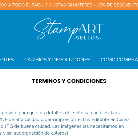
 TODO EL PAIS - 3 CUOTAS SIN INTERES - 15% DE DESCUENTO PO
ENTES
CAMBIOS Y DEVOLUCIONES
COMO COMPR
TERMINOS Y CONDICIONES
posible para que los detalles del sello salgan bien. Nos
F de alta calidad o para impresion, el link editable en Canva,
a, o JPG de buena calidad. Las imágenes las necesitamos en
s y sin superposición de colores)