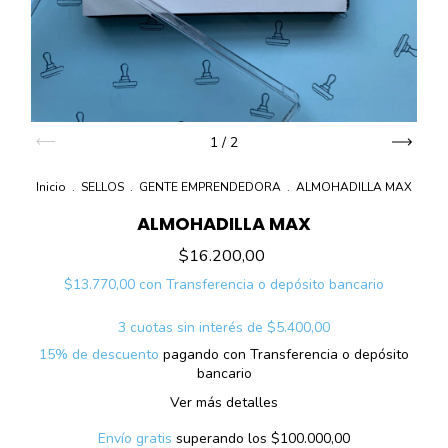
1
/
2
Inicio
.
SELLOS
.
GENTE EMPRENDEDORA
.
ALMOHADILLA MAX
ALMOHADILLA MAX
$16.200,00
$13.770,00
con
Transferencia o depósito bancario
3
cuotas sin interés de
$5.400,00
15% de descuento
pagando con Transferencia o depósito
bancario
Ver más detalles
Envío gratis
superando los
$100.000,00