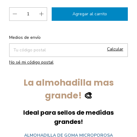
Cambiar CP
Entregas para el CP:
Medios de envío
Calcular
No sé mi código postal
La almohadilla mas
grande!
🎨
Ideal para sellos de medidas
grandes!
ALMOHADILLA DE GOMA MICROPOROSA