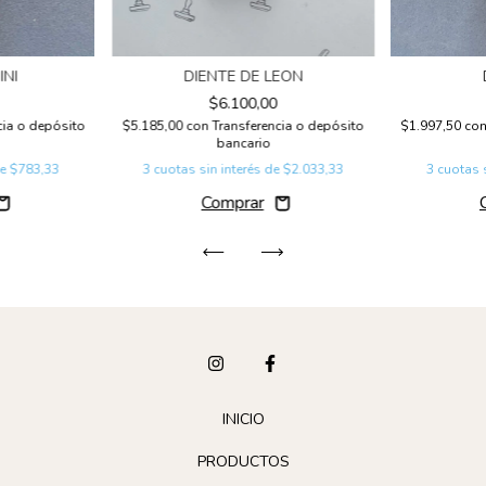
NI
DIENTE DE LEON
$6.100,00
cia o depósito
$5.185,00
con
Transferencia o depósito
$1.997,50
co
bancario
de
$783,33
3
cuotas sin interés de
$2.033,33
3
cuotas 
INICIO
PRODUCTOS